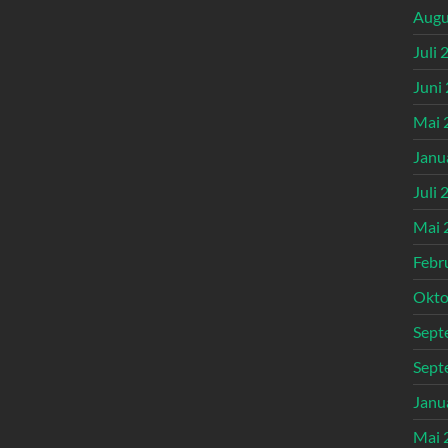
Augu
Juli 
Juni
Mai 
Janu
Juli 
Mai 
Febr
Okto
Sept
Sept
Janu
Mai 