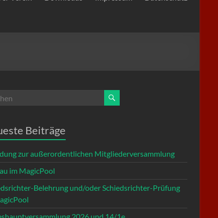
este Beiträge
adung zur außerordentlichen Mitgliederversammlung
u im MagicPool
edsrichter-Belehrung und/oder Schiedsrichter-Prüfung
agicPool
eshauptversammlung 2026 und 14/1e