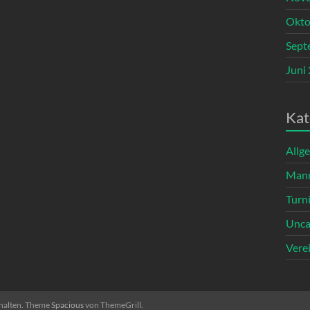
Okto
Sept
Juni
Kat
Allg
Mann
Turn
Unca
Vere
ehalten. Theme
Spacious
von ThemeGrill.