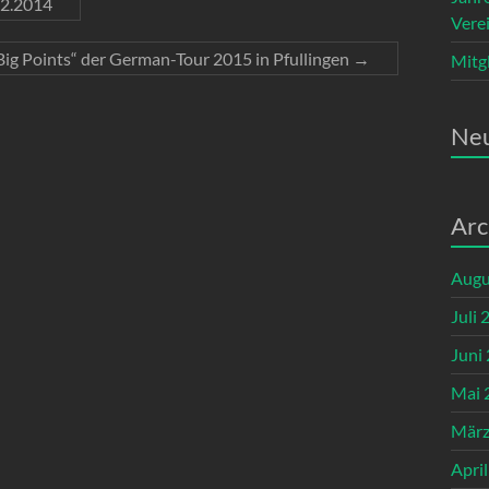
12.2014
Vere
Big Points“ der German-Tour 2015 in Pfullingen
→
Mitg
Ne
Arc
Augu
Juli 
Juni
Mai 
März
Apri