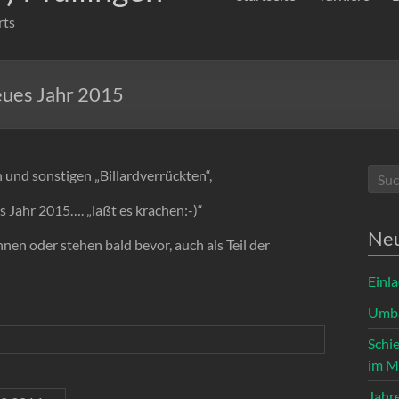
rts
neues Jahr 2015
 und sonstigen „Billardverrückten“,
s Jahr 2015…. „laßt es krachen:-)“
Neu
en oder stehen bald bevor, auch als Teil der
Einl
Umba
Schi
im M
Jahr