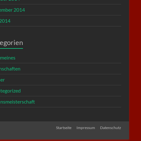
ember 2014
 2014
egorien
emeines
schaften
ier
tegorized
insmeisterschaft
Startseite
Impressum
Datenschutz