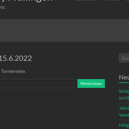
rts
 15.6.2022
 Turnierseite.
Neu
Weiterlesen
Schi
im M
Jahr
Vere
Mitg