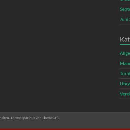
Sept
Juni
Kat
Allg
Mann
Turn
Unca
Vere
ehalten. Theme
Spacious
von ThemeGrill.